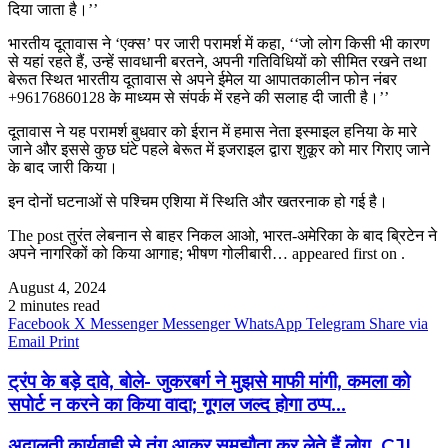
दिया जाता है।’’
भारतीय दूतावास ने ‘एक्स’ पर जारी परामर्श में कहा, ‘‘जो लोग किसी भी कारण
से यहां रहते हैं, उन्हें सावधानी बरतने, अपनी गतिविधियों को सीमित रखने तथा
बेरूत स्थित भारतीय दूतावास से अपने ईमेल या आपातकालीन फोन नंबर
+96176860128 के माध्यम से संपर्क में रहने की सलाह दी जाती है।’’
दूतावास ने यह परामर्श बुधवार को ईरान में हमास नेता इस्माइल हनिया के मारे
जाने और इससे कुछ घंटे पहले बेरूत में इजराइल द्वारा शुकूर को मार गिराए जाने
के बाद जारी किया।
इन दोनों घटनाओं से पश्चिम एशिया में स्थिति और खतरनाक हो गई है।
The post तुरंत लेबनान से बाहर निकल आओ, भारत-अमेरिका के बाद ब्रिटेन ने
अपने नागरिकों को किया आगाह; भीषण गोलीबारी… appeared first on .
August 4, 2024
2 minutes read
Facebook
X
Messenger
Messenger
WhatsApp
Telegram
Share via
Email
Print
ट्रंप के बड़े दावे, बोले- जुकरबर्ग ने मुझसे माफी मांगी, कमला को
सपोर्ट न करने का किया वादा; गूगल जल्द होगा ठप्प…
अदालती कार्यवाही से तंग आकर समझौता कर लेते हैं लोग, CJI