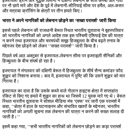
इजरायली ड्रोन और युद्धक विमानों ने दक्षिणी लेबनान के सात कस्बों और गांवों
पर नौ छापे मारे और देश के पूर्व में लेबनानी-सीरियाई सीमा पर हर्मेल, अल-कसर
और मत्राबा क्रॉसिंग के क्षेत्रों पर तीन हमले किए।
भारत ने अपने नागरिकों को लेबनान छोड़ने का ‘सख्त परामर्श’ जारी किया
इससे पहले लेबनान की राजधानी बेरूत स्थित भारतीय दूतावास ने बृहस्पतिवार
को भारतीय नागरिकों को अगले आदेश तक इस पश्चिमी एशियाई देश की यात्रा
न करने तथा इजरायल और चरमपंथी समूह हिजबुल्ला के बीच बढ़ते तनाव के
मद्देनजर देश छोड़ने को लेकर ‘‘सख्त परामर्श’’ जारी किया है।
पिछले वर्ष आठ अक्टूबर से इजरायल-लेबनान सीमा पर इजराइली सैनिकों और
हिज्बुल्ला के बीच संघर्ष हो रहा है।
इजरायल ने मंगलवार को दक्षिणी बेरूत में हिजबुल्ला के शीर्ष सैन्य कमांडर फौद
शुकूर को निशाना बनाया। बाद में, इजरायल ने पुष्टि की कि उसने शुकूर को मार
गिराया है।
इजरायल का दावा है कि उसके कब्जे वाले गोलान हाइट्स क्षेत्र में सप्ताहांत
रॉकेट से किए गए हमले में शुकूर का हाथ था जिसमें 12 युवक मारे गए थे। बेरूत
स्थित भारतीय दूतावास ने सोशल मीडिया मंच ‘एक्स’ पर जारी एक परामर्श में
कहा, ‘‘क्षेत्र में हाल के घटनाक्रम और संभावित खतरों के मद्देनजर, भारतीय
नागरिकों को अगली सूचना तक लेबनान की यात्रा न करने की सख्त सलाह दी
जाती है।’’
इसमें कहा गया, ‘‘सभी भारतीय नागरिकों को लेबनान छोड़ने का कड़ा परामर्श