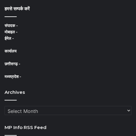
e
T
t
हमसे सम्पर्क करें
b
u
a
संपादक -
o
b
g
मोबाइल -
ईमेल -
o
e
r
कार्यालय
k
a
m
छत्तीसगढ़ -
मध्यप्रदेश -
Archives
Archives
MP Info RSS Feed