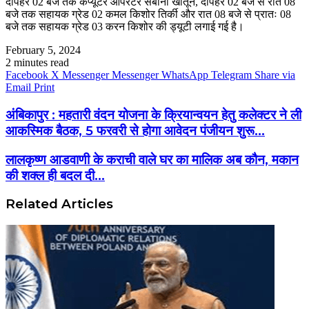
दोपहर 02 बजे तक कंप्यूटर ऑपरेटर सबीना खातून, दोपहर 02 बजे से रात 08
बजे तक सहायक ग्रेड 02 कमल किशोर तिर्की और रात 08 बजे से प्रातः 08
बजे तक सहायक ग्रेड 03 करन किशोर की ड्यूटी लगाई गई है।
February 5, 2024
2 minutes read
Facebook
X
Messenger
Messenger
WhatsApp
Telegram
Share via
Email
Print
अंबिकापुर : महतारी वंदन योजना के क्रियान्वयन हेतु कलेक्टर ने ली
आकस्मिक बैठक, 5 फरवरी से होगा आवेदन पंजीयन शुरू...
लालकृष्ण आडवाणी के कराची वाले घर का मालिक अब कौन, मकान
की शक्ल ही बदल दी...
Related Articles