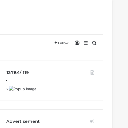
Log In
Sidebar
Search for
Follow
13784/ 119
Advertisement