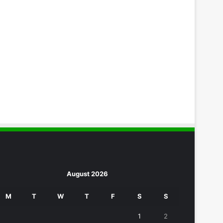
August 2026
M
T
W
T
F
S
S
1
2