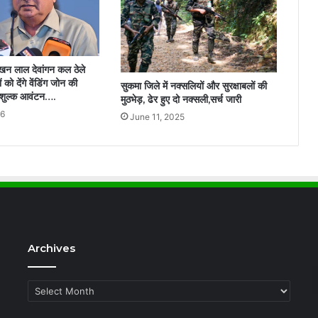
लखन लाल देवांगन कल ठेले
 को देंगे वेंडिंग जोन की
सुकमा जिले में नक्सलियों और सुरक्षाबलों की
िःशुल्क आवंटन….
मुठभेड़, ढेर हुए दो नक्सली,सर्च जारी
26
June 11, 2025
Archives
Archives