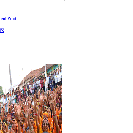
mail
Print
ार