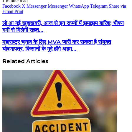
1 minute read
Facebook
X
Messenger
Messenger
WhatsApp
Telegram
Share via
Email
Print
लो आ गई खुशखबरी, आज से इन राज्यों में झमाझम बारिश; भीषण
गर्मी से मिलेगी राहत…
महाराष्ट्र चुनाव के लिए MVA जारी कर सकता है संयुक्त
घोषणापत्र, किसानों के मुद्दे होंगे अहम…
Related Articles