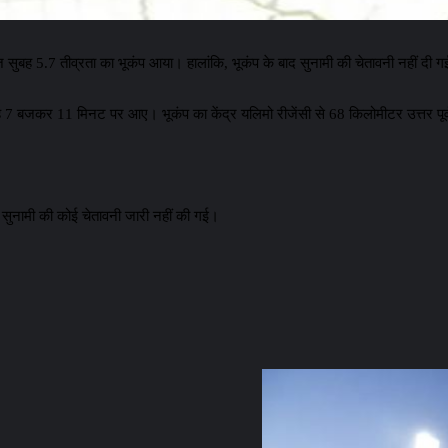
ें आज सुबह 5.7 तीव्रता का भूकंप आया। हालांकि, भूकंप के बाद सुनामी की चेतावनी नहीं दी ग
ह 7 बजकर 11 मिनट पर आए। भूकंप का केंद्र यलिमो रीजेंसी से 68 किलोमीटर उत्तर पू
िए सुनामी की कोई चेतावनी जारी नहीं की गई।