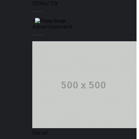
13784/ 119
Advertisement
Social