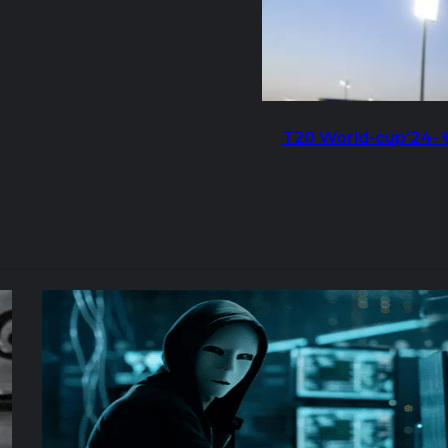
T20 World-cup'24- सेमीफा