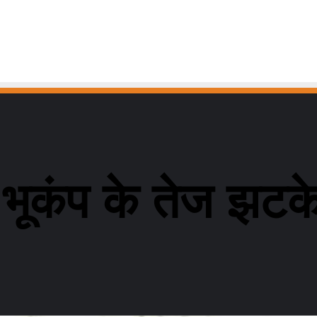
े भूकंप के तेज झटक