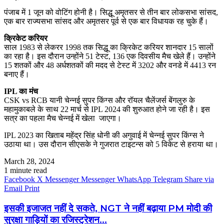
पंजाब में 1 जून को वोटिंग होनी है। सिद्धू अमृतसर से तीन बार लोकसभा सांसद,
एक बार राज्यसभा सांसद और अमृतसर पूर्व से एक बार विधायक रह चुके हैं।
क्रिकेट करियर
साल 1983 से लेकरर 1998 तक सिद्धू का क्रिकेट करियर शानदार 15 सालों
का रहा है। इस दौरान उन्होंने 51 टेस्ट, 136 एक दिवसीय मैच खेले हैं। उन्होंने
15 शतकों और 48 अर्धशतकों की मदद से टेस्ट में 3202 और वनडे में 4413 रन
बनाए हैं।
IPL का मंच
CSK vs RCB यानी चेन्नई सुपर किंग्स और रॉयल चैलेंजर्स बेंगलुरु के
महामुकाबले के साथ 22 मार्च से IPL 2024 की शुरुआत होने जा रही है। इस
सत्र का पहला मैच चेन्नई में खेला जाएगा।
IPL 2023 का खिताब महेंद्र सिंह धोनी की अगुवाई में चेन्नई सुपर किंग्स ने
उठाया था। उस दौरान सीएसके ने गुजरात टाइटन्स को 5 विकेट से हराया था।
March 28, 2024
1 minute read
Facebook
X
Messenger
Messenger
WhatsApp
Telegram
Share via
Email
Print
इसकी इजाजत नहीं दे सकते, NGT ने नहीं बढ़ाया PM मोदी की
सुरक्षा गाड़ियों का रजिस्ट्रेशन...