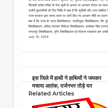
पीएचडी प्रवेश परीक्षा के मेधा सूची के आधार पर आरक्षण रोस्टर का पा
उन्होंने कुलपतियों को दिए निर्देश में कहा है कि यूजीसी और अन्य संबंधित 
राज्य सरकार द्वारा समय-समय पर जारी किए गए आरक्षण नीति का पालन कर
बता दें कि राज्य के पटना विश्वविद्यालय, पाटलिपुत्र विश्वविद्यालय, वीर 
विश्वविद्यालय, ललित नारायण मिथिला विश्वविद्यालय, कामेश्वर सिंह दरभंगा स
भागलपुर विश्वविद्यालय, मुंगेर विश्वविद्यालय एवं मौलाना मजहरुल हक अरब
July 16, 2024
F
X
M
M
W
T
S
P
a
e
e
h
e
h
r
c
s
s
a
l
a
i
e
s
s
t
e
r
n
b
e
e
s
g
e
t
o
n
n
A
r
v
o
g
g
p
a
i
इस जिले में हाथी ने हाथियों ने जमकर
k
e
e
p
m
a
r
r
E
मचाया आतंक, दर्जनभर तोड़े घर
m
Related Articles
a
i
l