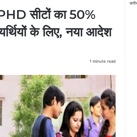
C
छत्त
 में PHD सीटों का 50%
l
o
s
्थियों के लिए, नया आदेश
e
1 minute read