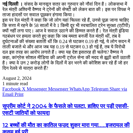
नई दिल्ली ।
संसद के मानसून सत्र का गुरुवार को नौवां दिन है। लोकसभा में
रेल मंत्री अश्विनी वैष्णव ने ट्रेनों की सेफ्टी को लेकर बात की। इस पर विपक्ष ने
ताजा हादसों पर सवाल पूछकर हंगामा किया।
इस पर रेल मंत्री ने कहा कि जो लोग यहां चिल्ला रहे हैं, उनसे पूछा जाना चाहिए
कि सत्ता में रहने के 58 सालों में वे 1 किमी दूर भी स्वचालित ट्रेन सुरक्षा (एटीपी)
क्यों नहीं लगा पाए। आज वे सवाल उठाने की हिम्मत करते हैं। रेल मंत्री इंडिया
गठबंधन पर हमला करते हुए कहा कि जब ममता बनर्जी रेल मंत्री थीं, तब वे
दुर्घटनाओं की संख्या बताती थीं कि 0.24 से घटकर 0.19 हो गई, ये लोग सदन में
ताली बजाते थे और आज जब यह 0.19 से घटकर 0.3 हो गई है, तब ये विरोधी
दल इस तरह का आरोप लगाते हैं। क्या यह देश इसतरह ही चलेगा? वैष्णव ने
कहा, कांग्रेस सोशल मीडिया की अपनी ट्रोल सेना की मदद से झूठी बातें उठाती
है। क्या वे उन 2 करोड़ लोगों के दिलों में डर भरने की कोशिश कर रहे हैं जो हर
दिन रेलवे से यात्रा करते हैं?
August 2, 2024
1 minute read
Facebook
X
Messenger
Messenger
WhatsApp
Telegram
Share via
Email
Print
सुप्रीम कोर्ट ने 2004 के फैसले को पलटा, हाशिए पर पड़ी एससी-
एसटी जातियों को फायदा
12 बच्चों की मौत का कातिल फउद शुकर मारा गया.....इजरायल की
कसम हुई पूरी