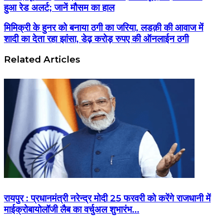
हुआ रेड अलर्ट; जानें मौसम का हाल
मिमिक्री के हुनर को बनाया ठगी का जरिया, लडक़ी की आवाज में
शादी का देता रहा झांसा, डेढ़ करोड़ रुपए की ऑनलाईन ठगी
Related Articles
रायपुर : प्रधानमंत्री नरेन्द्र मोदी 25 फरवरी को करेंगे राजधानी में
माईक्रोबायोलॉजी लैब का वर्चुअल शुभारंभ…