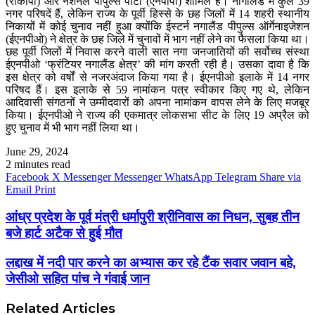
(राकांपा) और नेशनल पीपुल्स पार्टी (एनपीपी) शामिल हैं। नागालैंड में कुल 39
नगर परिषदें हैं, लेकिन राज्य के पूर्वी हिस्से के छह जिलों में 14 शहरी स्थानीय
निकायों में कोई चुनाव नहीं हुआ क्योंकि ईस्टर्न नगालैंड पीपुल्स ऑर्गेनाइजेशन
(ईएनपीओ) ने क्षेत्र के छह जिले में चुनावों में भाग नहीं लेने का फैसला किया था।
छह पूर्वी जिलों में निवास करने वाली सात नगा जनजातियों की सर्वोच्च संस्था
ईएनपीओ ‘फ्रंटियर नगालैंड क्षेत्र’ की मांग करती रही है। उसका दावा है कि
इस क्षेत्र को वर्षों से नजरअंदाज किया गया है। ईएनपीओ इलाके में 14 नगर
परिषद हैं। इस इलाके से 59 नामांकन पत्र स्वीकार किए गए थे, लेकिन
आदिवासी संगठनों ने उम्मीदवारों को अपना नामांकन वापस लेने के लिए मजबूर
किया। ईएनपीओ ने राज्य की एकमात्र लोकसभा सीट के लिए 19 अप्रैल को
हुए चुनाव में भी भाग नहीं लिया था।
June 29, 2024
2 minutes read
Facebook
X
Messenger
Messenger
WhatsApp
Telegram
Share via
Email
Print
आंध्र प्रदेश के पूर्व मंत्री धर्मापुरी श्रीनिवास का निधन, सुबह तीन
बजे हार्ट अटैक से हुई मौत
लद्दाख में नदी पार करने का अभ्यास कर रहे टैंक सवार जवान बहे,
जेसीओ सहित पांच ने गंवाई जान
Related Articles