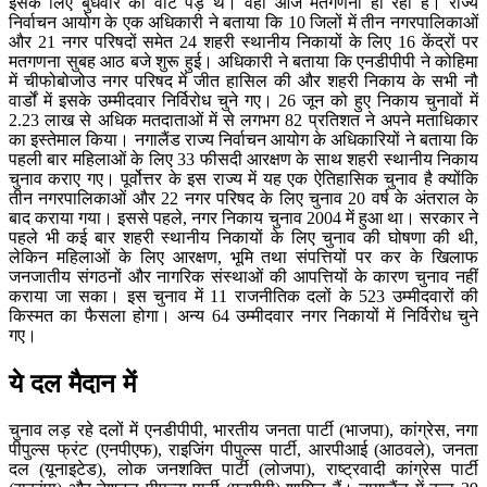
इसके लिए बुधवार को वोट पड़े थे। वहीं आज मतगणना हो रही है। राज्य
निर्वाचन आयोग के एक अधिकारी ने बताया कि 10 जिलों में तीन नगरपालिकाओं
और 21 नगर परिषदों समेत 24 शहरी स्थानीय निकायों के लिए 16 केंद्रों पर
मतगणना सुबह आठ बजे शुरू हुई। अधिकारी ने बताया कि एनडीपीपी ने कोहिमा
में चीफोबोजोउ नगर परिषद में जीत हासिल की और शहरी निकाय के सभी नौ
वार्डों में इसके उम्मीदवार निर्विरोध चुने गए। 26 जून को हुए निकाय चुनावों में
2.23 लाख से अधिक मतदाताओं में से लगभग 82 प्रतिशत ने अपने मताधिकार
का इस्तेमाल किया। नगालैंड राज्य निर्वाचन आयोग के अधिकारियों ने बताया कि
पहली बार महिलाओं के लिए 33 फीसदी आरक्षण के साथ शहरी स्थानीय निकाय
चुनाव कराए गए। पूर्वोत्तर के इस राज्य में यह एक ऐतिहासिक चुनाव है क्योंकि
तीन नगरपालिकाओं और 22 नगर परिषद के लिए चुनाव 20 वर्ष के अंतराल के
बाद कराया गया। इससे पहले, नगर निकाय चुनाव 2004 में हुआ था। सरकार ने
पहले भी कई बार शहरी स्थानीय निकायों के लिए चुनाव की घोषणा की थी,
लेकिन महिलाओं के लिए आरक्षण, भूमि तथा संपत्तियों पर कर के खिलाफ
जनजातीय संगठनों और नागरिक संस्थाओं की आपत्तियों के कारण चुनाव नहीं
कराया जा सका। इस चुनाव में 11 राजनीतिक दलों के 523 उम्मीदवारों की
किस्मत का फैसला होगा। अन्य 64 उम्मीदवार नगर निकायों में निर्विरोध चुने
गए।
ये दल मैदान में
चुनाव लड़ रहे दलों में एनडीपीपी, भारतीय जनता पार्टी (भाजपा), कांग्रेस, नगा
पीपुल्स फ्रंट (एनपीएफ), राइजिंग पीपुल्स पार्टी, आरपीआई (आठवले), जनता
दल (यूनाइटेड), लोक जनशक्ति पार्टी (लोजपा), राष्ट्रवादी कांग्रेस पार्टी