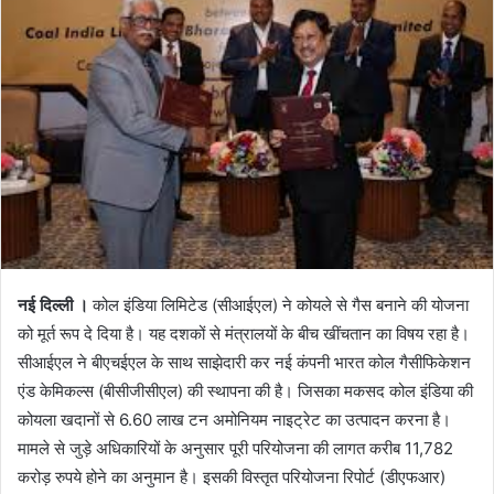
नई दिल्ली ।
कोल इंडिया लिमिटेड (सीआईएल) ने कोयले से गैस बनाने की योजना
को मूर्त रूप दे दिया है। यह दशकों से मंत्रालयों के बीच खींचतान का विषय रहा है।
सीआईएल ने बीएचईएल के साथ साझेदारी कर नई कंपनी भारत कोल गैसीफिकेशन
एंड केमिकल्स (बीसीजीसीएल) की स्थापना की है। जिसका मकसद कोल इंडिया की
कोयला खदानों से 6.60 लाख टन अमोनियम नाइट्रेट का उत्पादन करना है।
मामले से जुड़े अधिकारियों के अनुसार पूरी परियोजना की लागत करीब 11,782
करोड़ रुपये होने का अनुमान है। इसकी विस्तृत परियोजना रिपोर्ट (डीएफआर)