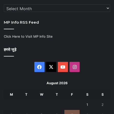
Archives
MP Info RSS Feed
Click Here to Visit MP Info Site
हमसे जुड़े
Facebook
X
YouTube
Instagram
August 2026
M
T
W
T
F
S
S
1
2