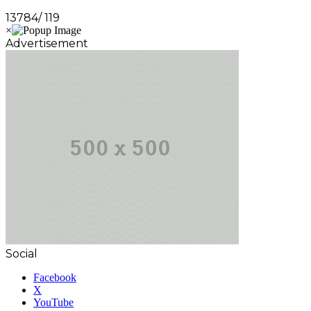
13784/ 119
Advertisement
Social
Facebook
X
YouTube