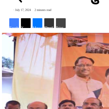
July 17, 2024
2 minutes read
Facebook
X
Messenger
Share via Email
Print