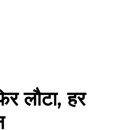
 फिर लौटा, हर
न