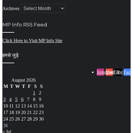
Archives
MP Info RSS Feed
Click Here to Visit MP Info Site
हमसे जुड़े
Instagram
YouTube
X
Face
August 2026
M
T
W
T
F
S
S
1
2
3
4
5
6
7
8
9
10
11
12
13
14
15
16
17
18
19
20
21
22
23
24
25
26
27
28
29
30
31
« Jul