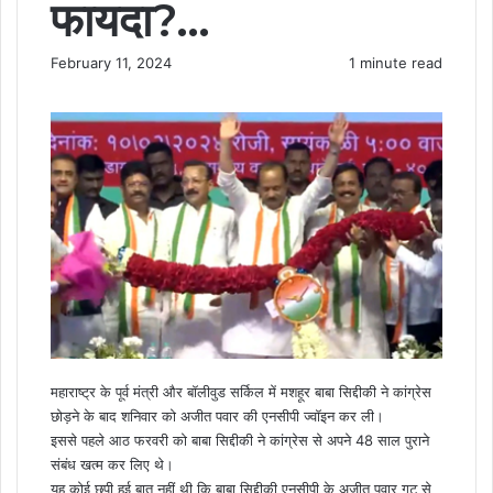
फायदा?…
February 11, 2024
1 minute read
F
X
M
M
W
T
S
P
a
e
e
h
e
h
r
c
s
s
a
l
a
i
e
s
s
t
e
r
n
b
e
e
s
g
e
t
o
n
n
A
r
v
o
g
g
p
a
i
k
e
e
p
m
a
r
r
E
m
a
i
l
महाराष्ट्र के पूर्व मंत्री और बॉलीवुड सर्किल में मशहूर बाबा सिद्दीकी ने कांग्रेस
छोड़ने के बाद शनिवार को अजीत पवार की एनसीपी ज्वॉइन कर ली।
इससे पहले आठ फरवरी को बाबा सिद्दीकी ने कांग्रेस से अपने 48 साल पुराने
संबंध खत्म कर लिए थे।
यह कोई छुपी हुई बात नहीं थी कि बाबा सिद्दीकी एनसीपी के अजीत पवार गुट से