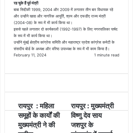
रह चुके हैं पूर्व मंत्री
बाबा सिद्दीकी 1999, 2004 और 2009 में लगातार तीन बार विधायक रहे
और उन्होंने खाद्य और नागरिक आपूर्ति, श्रम और एफडीए राज्य मंत्री
(2004-08) के रूप में भी कार्य किया था।
इससे पहले लगातार दो कार्यकालों (1992-1997) के लिए नगरपालिका पार्षद
के रूप में भी कार्य किया था।
उन्होंने मुंबई क्षेत्रीय कांग्रेस समिति और महाराष्ट्र प्रदेश कांग्रेस कमेटी के
संसदीय बोर्ड के अध्यक्ष और वरिष्ठ उपाध्यक्ष के रूप में भी काम किया है।
February 11, 2024
1 minute read
F
X
M
M
W
T
S
P
a
e
e
h
e
h
r
c
s
s
a
l
a
i
e
s
s
t
e
r
n
b
e
e
s
g
e
t
o
n
n
A
r
v
o
g
g
p
a
i
रायपुर : महिला
रायपुर : मुख्यमंत्री
k
e
e
p
m
a
r
r
E
समूहों के कार्यों की
विष्णु देव साय
m
मुख्यमंत्री ने की
जशपुर के
a
i