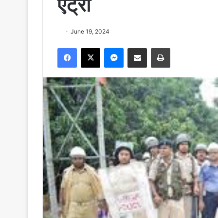
एंट्री
June 19, 2024
Facebook
X
Messenger
Share via Email
Print