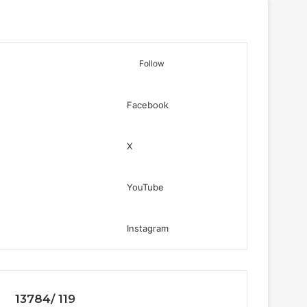
Follow
Facebook
Log In
Sidebar
Search for
X
YouTube
Instagram
13784/ 119