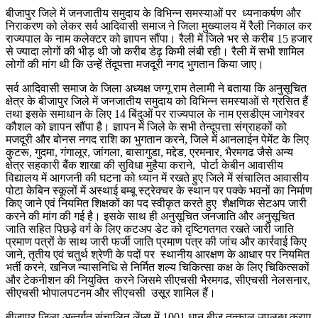
बीजापुर जिले में जनजातीय समुदाय के विभिन्न समस्याओं पर ध्यनाकर्षण और
निराकरण को लेकर सर्व आदिवासी समाज ने जिला मुख्यालय में रैली निकाल कर
राज्यपाल के नाम कलेक्टर को ज्ञापन सौंपा। रैली में जिले भर से करीब 15 हजार
से ज्यादा लोगों की भीड़ थी जो करीब डेढ़ किमी लंबी रही। रैली में सभी शामिल
लोगों की मांग थी कि उन्हें तेंदूपत्ता मजदूरी नगद भुगतान किया जाए।
सर्व आदिवासी समाज के जिला अध्यक्ष जग्गू राम तेलामी ने बताया कि अनुसूचित
क्षेत्र के बीजापुर जिले में जनजातीय समुदाय को विभिन्न समस्याओं से ग्रसित हैं
तथा इसके समाधान के लिए 14 बिंदुओं पर राज्यपाल के नाम एसडीएम जागेश्वर
कौशल को ज्ञापन सौंपा है। ज्ञापन में जिले के सभी तेन्दूपत्ता संग्राहकों को
मजदूरी और बोनस नगद राशि का भुगतान करने, जिले में आनलाईन पेमेंट के लिए
कुटरू, गुदमा, गंगालूर, जांगला, बासागुडा, मद्देड, एरमनार, भैरमगढ जैसे अन्य
क्षेत्र सहकारी बैंक शाखा की सुविधा मुहैया कराने, पोर्टा केबीन आवासीय
विद्यालय में आगजनी की घटना को ध्यान में रखते हुए जिले में संचालित आवासीय
पोटा केबिन स्कूलों में अस्थाई बम्बू स्ट्रेक्चर के स्थान पर पक्के भवनों का निर्माण
किए जाने एवं नियमित शिक्षकों का पद स्वीकृत करते हुए शैक्षणिक सेटअप जारी
करने की मांग की गई है। इसके साथ ही अनुसूचित जनजाति और अनुसूचित
जाति सहित पिछड़े वर्ग के लिए कटअप डेट को दृष्टिगतगत रखते जारी जाति
प्रमाण पत्रों के साथ जारी फर्जी जाति प्रमाण पत्र की जांच और कार्रवाई किए
जाने, तृतीय एवं चतुर्थ श्रेणी के पदों पर स्थानीय आरक्षण के आधार पर नियमित
भर्ती करने, खनिज न्यासनिधि से निर्मित शल्य चिकित्सा कक्ष के लिए चिकित्सकों
और टेकनीशन की नियुक्ति करने जिसमे सीएचसी भैरमगढ, सीएचसी नेलसनार,
सीएचसी भोपालपटनम और सीएचसी उसूर शामिल हैं।
बीजापुर जिला अन्तर्गत संचालित लेंप्स में 1001 धान बीज तत्काल उपलब्ध कराए