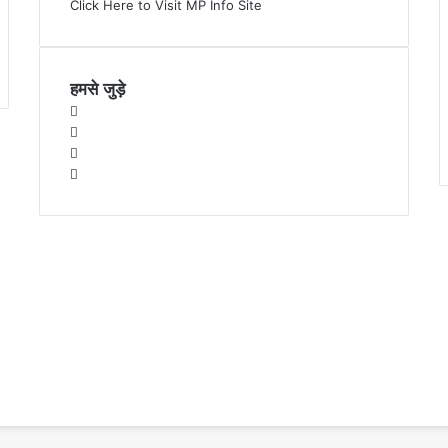
Click Here to Visit MP Info Site
हमसे जुड़े
Facebook
X
YouTube
Instagram