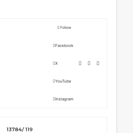
Follow
Facebook
Log In
Sidebar
Search for
X
YouTube
Instagram
13784/ 119