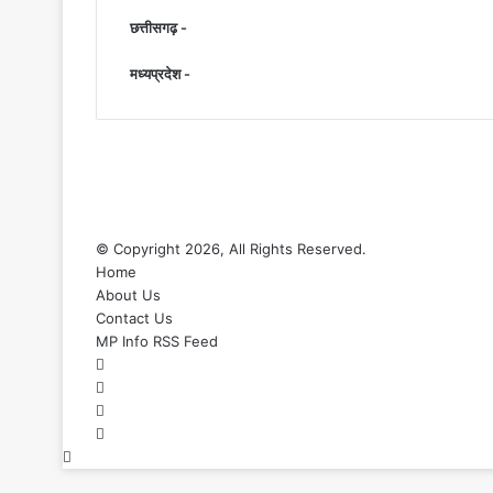
छत्तीसगढ़ -
मध्यप्रदेश -
© Copyright 2026, All Rights Reserved.
Home
About Us
Contact Us
MP Info RSS Feed
Facebook
X
YouTube
Instagram
Back
to