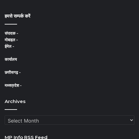
e
T
t
हमसे सम्पर्क करें
b
u
a
संपादक -
o
b
g
मोबाइल -
ईमेल -
o
e
r
कार्यालय
k
a
m
छत्तीसगढ़ -
मध्यप्रदेश -
Archives
Archives
MP Info RSS Feed