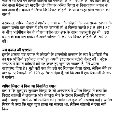
सोशल मीडिया पर विराट कोहली की प्रशंसा की है। दयाल का यह दिल को छू
लेने वाला मैसेज पूर्व भारतीय लेग स्पिनर अमित मिश्रा के विवादास्पद बयान के
बाद आया है। दयाल ने लिखा कि विराट कोहली के साथ खड़ा होना सम्मान की
बात है।
दरअसल, अमित मिश्रा ने आरोप लगाया था कि कोहली के आक्रामक स्वभाव के
कारण उनके कम दोस्त हैं और यह कोहली ही थे जिनके चलते RCB और LSG
के बीच आईपीएल मैच के दौरान नवीन-उल-हक के साथ कहासुनी हुई थी। इस
बयान के बाद यश दयाल ने अपने सोशल मीडिया पर विराट कोहली की तारीफ
की।
यश दयाल की प्रशंसा
इसके अलावा यश दयाल ने कोहली के आरसीबी कप्तान के रूप में आखिरी मैच
का एक ऑडियो इस्तेमाल करते हुए अपनी इंस्टाग्राम स्टोरी पोस्ट की। ब्रैक
ग्राउंड में विराट कोहली को यह करते हुए सुना जा सकता है, मैंने अपना
सर्वश्रेष्ठ दिया है। मुझे नहीं पता कि इस पर रिएक्शन कैसा रहेगा, लेकिन मैंने हर
बार इस फ्रेंचाइजी को 120 प्रतिशत दिया है, जो कि अब मैं एक खिलाड़ी के रूप
में करूंगा।
अमित मिश्रा ने दिया था विवादित बयान
बता दें कि यूट्यूबर शुभंकर मिश्रा के शो अनप्लग्ड में अमित मिश्रा ने कहा कि
विराट कोहली ने लखनऊ और बेंगलुरू मैच के दौरान खिलाड़ियों को अपशब्द
कहे। काइल मेयर्स पर भी स्लेजिंग की। नवीन उल हक को अपशब्द कहे। अमित
मिश्रा ने कहा कि बहुत कुछ टाला जा सकता था, लेकिन कोहली ने ऐसा नहीं
किया।