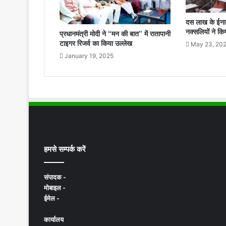
दस लाख के ईना
नक्सलियों ने कि
प्रधानमंत्री मोदी ने “मन की बात” में रातापानी
टाइगर रिजर्व का किया उल्लेख
May 23, 20
January 19, 2025
हमसे सम्पर्क करें
संपादक -
मोबाइल -
ईमेल -
कार्यालय