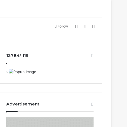
Log In
Sidebar
Search for
Follow
13784/ 119
Advertisement