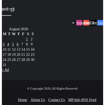
हमसे जुड़े
Instagram
YouTube
X
Face
August 2026
M
T
W
T
F
S
S
1
2
3
4
5
6
7
8
9
10
11
12
13
14
15
16
17
18
19
20
21
22
23
24
25
26
27
28
29
30
31
« Jul
© Copyright 2026, All Rights Reserved.
Home
About Us
Contact Us
MP Info RSS Feed