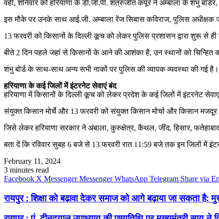
वहीं, शनिवार को हरियाणा के डी.जी.पी. शत्रुजीत कपूर ने अम्बाला के शंभु बॉर्डर,
इस मौके पर उनके साथ आई.जी. अम्बाला रेंज सिबास कविराज, पुलिस अधीक्षक जशन
13 फरवरी को किसानों के दिल्ली कूच को लेकर पुलिस प्रशासन द्वारा शुरू से ह
बीते 2 दिन पहले जहां से किसानों के आने की आशंका है, उन स्थानों को चिन्हित करत
शंभु बोर्ड के साथ-साथ अन्य सभी नाकों पर पुलिस की व्यापक व्यवस्था की गई है। 
हरियाणा के कई जिलों में इंटरनेट सेवाएं बंद
हरियाणा में किसानों के दिल्ली कूच को लेकर प्रदेश के कई जिलों में इंटरनेट सेवाए
संयुक्त किसान मोर्चे और 13 फरवरी को संयुक्त किसान मोर्चा और किसान मजदूर 
जिसे लेकर हरियाणा सरकार ने अंबाला, कुरुक्षेत्र, कैथल, जींद, हिसार, फतेहाबाद 
बता दें कि रविवार सुबह 6 बजे से 13 फरवरी रात 11:59 बजे तक इन जिलों में इ
February 11, 2024
3 minutes read
Facebook
X
Messenger
Messenger
WhatsApp
Telegram
Share via E
रायपुर : शिक्षा को बढ़ावा देकर समाज को आगे बढ़ाया जा सकता है: मुख्य
रायपुर : पं. दीनदयाल उपाध्याय की पुण्यतिथि पर मुख्यमंत्री साय ने