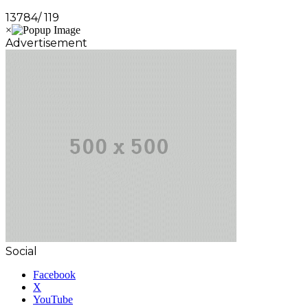
13784/ 119
Advertisement
Social
Facebook
X
YouTube