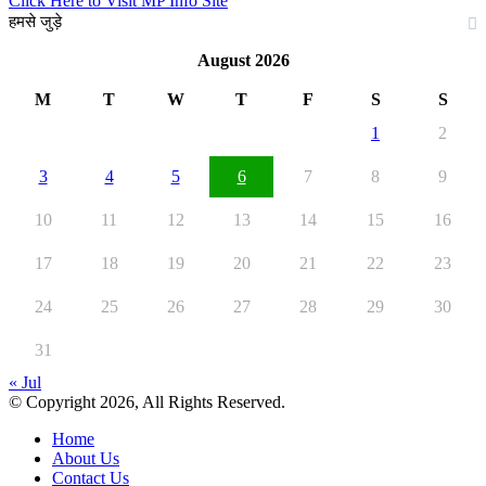
Click Here to Visit MP Info Site
हमसे जुड़े
August 2026
Facebook
X
YouTube
Instagram
M
T
W
T
F
S
S
1
2
3
4
5
6
7
8
9
10
11
12
13
14
15
16
17
18
19
20
21
22
23
24
25
26
27
28
29
30
31
« Jul
© Copyright 2026, All Rights Reserved.
Home
About Us
Contact Us