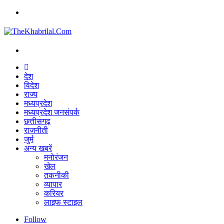
Menu
Search
for
Home
देश
विदेश
राज्य
मध्यप्रदेश
मध्यप्रदेश जनसंपर्क
छत्तीसगढ़
राजनीती
जुर्म
अन्य खबरें
मनोरंजन
खेल
तकनीकी
व्यापार
करियर
लाइफ स्टाइल
Follow