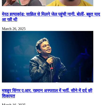
मेरठ हत्याकांड: साहिल से मिलने जेल पहुंची नानी, बोलीं- बहुत याद
आ रही थी
March 26, 2025
मशहूर सिंगर ए.आर. रहमान अस्पताल में भर्ती, सीने में दर्द की
शिकायत
March 16, 2025