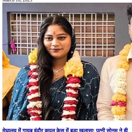
मेघालय में गायब इंदौर कपल केस में बड़ा खुलासा: पत्नी सोनम ने ही