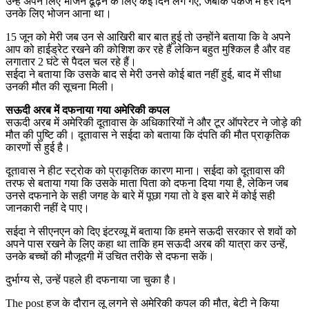
उन्हें अपने लिए भोजन ढूंढ़ने के लिए कई दिन लग गए, जबकि पैकेज में हर दिन
उनके लिए भोजन आना था।
15 जून को मेरी जब उन से आखिरी बार बात हुई तो उन्होंने बताया कि वे अपने
आप को हाईड्रेट रखने की कोशिश कर रहे हैं लेकिन बहुत मुश्किल है और वह
लगातार 2 घंटे से पैदल चल रहे हैं।
सईदा ने बताया कि उसके बाद से मेरी उनसे कोई बात नहीं हुई, बाद में सीधा
उनकी मौत की सूचना मिली।
सऊदी अरब में दफनाया गया अमेरिकी कपल
सऊदी अरब में अमेरिकी दूतावास के अधिकारियों ने और टूर ऑपरेटर ने जोड़े की
मौत की पुष्टि की। दूतावास ने सईदा को बताया कि दंपति की मौत प्राकृतिक
कारणों से हुई है।
दूतावास ने हीट स्ट्रोक को प्राकृतिक कारण माना। सईदा को दूतावास की
तरफ से बताया गया कि उसके माता पिता को दफना दिया गया है, लेकिन जब
उनसे दफनाने के सही जगह के बारे में पूछा गया तो वे इस बारे में कोई सही
जानकारी नहीं दे पाए।
सईदा ने सीएनएन को दिए इंटरव्यू में बताया कि हमने सऊदी सरकार से शवों को
अपने पास रखने के लिए कहा था ताकि हम सऊदी अरब की यात्रा कर उन्हें,
उनके बच्चों की मौजूदगी में उचित तरीके से दफना सकें।
दुर्भाग्य से, उन्हें पहले ही दफनाया जा चुका है।
The post हज के दौरान लू लगने से अमेरिकी कपल की मौत, बेटी ने किया