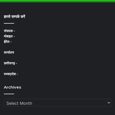
c
u
s
e
T
t
हमसे सम्पर्क करें
b
u
a
संपादक -
o
b
g
मोबाइल -
ईमेल -
o
e
r
कार्यालय
k
a
m
छत्तीसगढ़ -
मध्यप्रदेश -
Archives
Archives