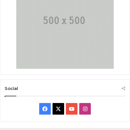
Social
F
X
Y
I
a
o
n