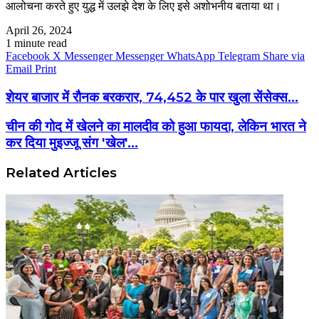
आलोचना करते हुए युद्ध में उलझे देश के लिए इसे अशोभनीय बताया था।
April 26, 2024
1 minute read
Facebook
X
Messenger
Messenger
WhatsApp
Telegram
Share via
Email
Print
शेयर बाजार में रौनक बरकरार, 74,452 के पार खुला सेंसेक्स...
चीन की गोद में खेलने का मालदीव को हुआ फायदा, लेकिन भारत ने
कर दिया मुइज्जू संग 'खेल'...
Related Articles