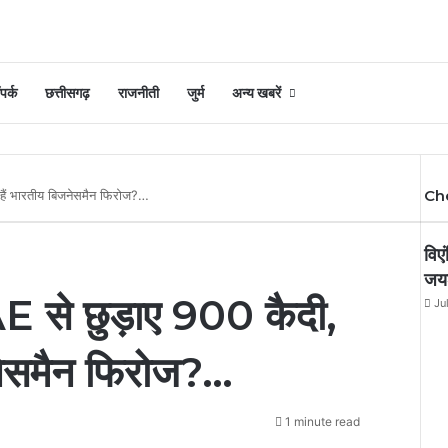
पर्क
छत्तीसगढ़
राजनीती
जुर्म
अन्य खबरें
Ch
हैं भारतीय बिजनेसमैन फिरोज?…
विएं
जय
E से छुड़ाए 900 कैदी,
Ju
नेसमैन फिरोज?…
1 minute read