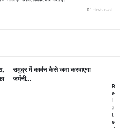
1 minute read
ा,
समुद्र में कार्बन कैसे जमा करवाएगा
का
जर्मनी...
R
e
l
a
t
e