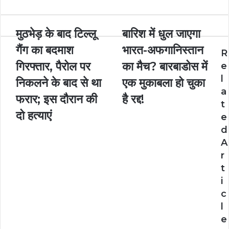
b
e
e
s
g
e
t
o
n
n
A
r
v
o
g
g
p
a
i
मुठभेड़ के बाद टिल्लू
बारिश में धुल जाएगा
k
e
e
p
m
a
r
गैंग का बदमाश
r
E
भारत-अफगानिस्तान
R
m
गिरफ्तार, पैरोल पर
का मैच? बारबाडोस में
e
a
l
i
निकलने के बाद से था
एक मुकाबला हो चुका
l
a
फरार; इस दौरान की
है रद्द!
t
दो हत्याएं
e
d
A
r
t
i
c
l
e