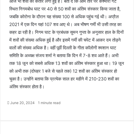
आज भी शवों की कतारें लगी हुई हैं। बता दें कि आम तौर पर कश्मीरी गेट
स्थित निगमबोध घाट पर 40 से 50 शवों का अंतिम संस्कार किया जाता है,
जबकि कोरोना के दौरान यह संख्या 100 से अधिक पहुंच गई थी। अप्रैल
2021 में एक दिन यहां 107 शव आए थे। अब भीषण गर्मी भी उसी तरह का
कहर ढा रही है। निगम घाट के प्रबंधक सुमन गुप्ता के अनुसार हाल के दिनों
में शवों की संख्या अधिक हुई है और इसमें गर्मी की चपेट में आकर दम तोड़ने
वालों की संख्या अधिक है। वहीं पूर्वी दिल्ली के गीता कॉलोनी श्मशान घाट
समिति के अध्यक्ष संजय शर्मा ने बताया कि दिन में 7-8 शव आते हैं। अभी
तक 18 जून को सबसे अधिक 13 शवों का अंतिम संस्कार हुआ था। 19 जून
को अभी तक (दोपहर 1 बजे से पहले तक) 12 शवों का अंतिम संस्कार हो
चुका है। उन्होंने बताया कि प्रत्येक साल हर महीने में 210-230 शवों का
अंतिम संस्कार होता है।
June 20, 2024
1 minute read
F
X
M
M
W
T
S
P
a
e
e
h
e
h
r
c
s
s
a
l
a
i
e
s
s
t
e
r
n