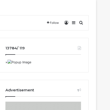
Log In
Sidebar
Search for
Follow
13784/ 119
Advertisement