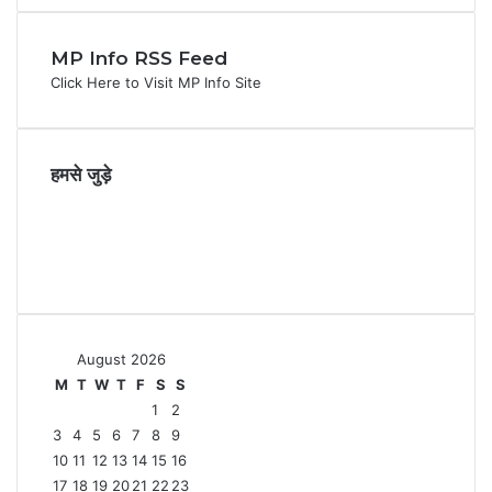
MP Info RSS Feed
Click Here to Visit MP Info Site
हमसे जुड़े
Facebook
X
YouTube
Instagram
August 2026
M
T
W
T
F
S
S
1
2
3
4
5
6
7
8
9
10
11
12
13
14
15
16
17
18
19
20
21
22
23