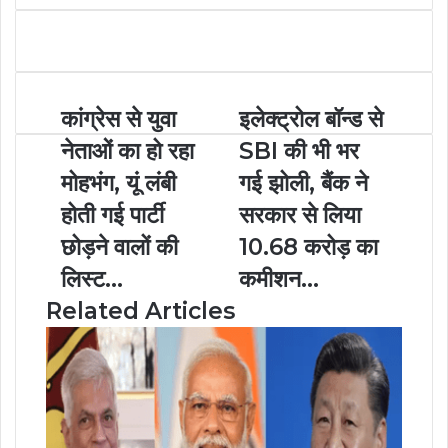
c
s
s
a
l
a
i
e
s
s
t
e
r
n
b
e
e
s
g
e
t
o
n
n
A
r
v
o
g
g
p
a
i
कांग्रेस से युवा
इलेक्ट्रोल बॉन्ड से
k
e
e
p
m
a
r
r
E
नेताओं का हो रहा
SBI की भी भर
m
मोहभंग, यूं लंबी
गई झोली, बैंक ने
a
i
होती गई पार्टी
सरकार से लिया
l
छोड़ने वालों की
10.68 करोड़ का
लिस्ट...
कमीशन...
Related Articles