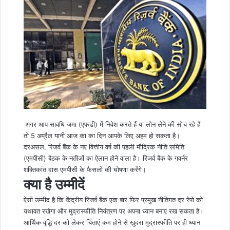
c
s
s
a
l
a
i
e
s
s
t
e
r
n
b
e
e
s
g
e
t
o
n
n
A
r
v
o
g
g
p
a
i
k
e
e
p
m
a
r
r
E
m
a
i
l
अगर आप सावधि जमा (एफडी) में निवेश करते हैं या लोन लेने की सोच रहे हैं
तो 5 अप्रैल यानी आज का का दिन आपके लिए अहम हो सकता है।
दरअसल, रिजर्व बैंक के नए वित्तीय वर्ष की पहली मौद्रिक नीति समिति
(एमपीसी) बैठक के नतीजों का ऐलान होने वाला है। रिजर्व बैंक के गवर्नर
शक्तिकांत दास एमपीसी के फैसलों की घोषणा करेंगे।
क्या है उम्मीदें
ऐसी उम्मीद है कि केंद्रीय रिजर्व बैंक एक बार फिर प्रमुख नीतिगत दर रेपो को
यथावत रखेगा और मुद्रास्फीति नियंत्रण पर अपना ध्यान बनाए रख सकता है।
आर्थिक वृद्धि दर को लेकर चिंताएं कम होने से खुदरा मुद्रास्फीति पर ही ध्यान