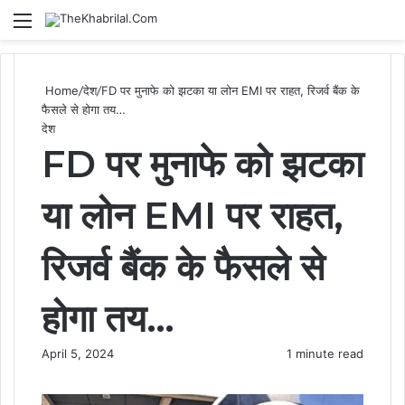
Menu
S
Home
/
देश
/
FD पर मुनाफे को झटका या लोन EMI पर राहत, रिजर्व बैंक के
फैसले से होगा तय…
देश
FD पर मुनाफे को झटका
या लोन EMI पर राहत,
रिजर्व बैंक के फैसले से
होगा तय…
April 5, 2024
1 minute read
F
X
M
M
W
T
S
P
a
e
e
h
e
h
r