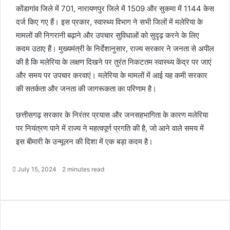
कोंडागांव जिले में 701, नारायणपुर जिले में 1509 और सुकमा में 1144 केस
दर्ज किए गए हैं। इस प्रकार, स्वास्थ्य विभाग ने सभी जिलों में मलेरिया के
मामलों की निगरानी बढ़ाने और उपचार सुविधाओं को सुदृढ़ करने के लिए
कदम उठाए हैं। मुख्यमंत्री के निर्देशानुसार, राज्य सरकार ने जनता से अपील
की है कि मलेरिया के लक्षण दिखने पर तुरंत निकटतम स्वास्थ्य केंद्र पर जाएं
और समय पर उपचार करवाएं। मलेरिया के मामलों में आई यह कमी सरकार
की सतर्कता और जनता की जागरूकता का परिणाम है।
छत्तीसगढ़ सरकार के निरंतर प्रयास और जनसहभागिता के कारण मलेरिया
पर नियंत्रण पाने में राज्य ने महत्वपूर्ण प्रगति की है, जो आने वाले समय में
इस बीमारी के उन्मूलन की दिशा में एक बड़ा कदम है।
July 15, 2024
2 minutes read
F
X
M
M
W
T
S
P
a
e
e
h
e
h
r
c
s
s
a
l
a
i
e
s
s
t
e
r
n
b
e
e
s
g
e
t