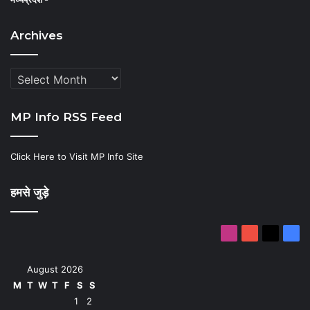
Archives
Archives
MP Info RSS Feed
Click Here to Visit MP Info Site
हमसे जुड़े
Instagram
YouTube
X
Fac
August 2026
M
T
W
T
F
S
S
1
2