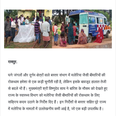
F
X
M
M
W
T
S
P
a
e
e
h
e
h
r
c
s
s
a
l
a
i
e
s
s
t
e
r
n
b
e
e
s
g
e
t
o
n
n
A
r
v
o
g
g
p
a
i
k
e
e
p
m
a
r
r
E
m
a
रायपुर.
i
l
घने जंगलों और दुर्गम क्षेत्रों वाले बस्तर संभाग में मलेरिया जैसी बीमारियों की
रोकथाम हमेशा से एक कड़ी चुनौती रही है, लेकिन इसके बावजूद हालात तेजी
से बदले भी हैं। मुख्यमंत्री श्री विष्णुदेव साय ने बारिश के मौसम को देखते हुए
राज्य के स्वास्थ्य विभाग को मलेरिया जैसी बीमारियों की रोकथाम के लिए
सक्रिय कदम उठाने के निर्देश दिए हैं। इन निर्देशों से बस्तर सहित पूरे राज्य
में मलेरिया के मामलों में उल्लेखनीय कमी आई है, जो एक बड़ी उपलब्धि है।