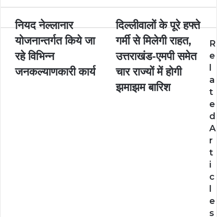
o
n
n
A
r
v
o
g
g
p
a
i
नियद नेल्लानार
दिल्लीवालों के पूरे हफ्ते
k
e
e
p
m
a
r
योजनान्तर्गत किये जा
r
E
गर्मी से मिलेगी राहत,
R
m
रहे विभिन्न
उत्तराखंड-एमपी समेत
e
a
l
i
जनकल्याणकारी कार्य
चार राज्यों में होगी
l
a
झमाझम बारिश
t
e
d
A
r
t
i
c
l
e
s