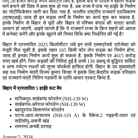
लिए 26 हजार करोड़ रुपये आवंटित किए हैं. इसके बाद से प्रदेश में बेहतर सड़क
मार्ग बनाने की दिशा में काम शुरू हो गया है. अब राज्य में पांच नए हाईवे के निर्माण
का नोटीफिकेशन जारी कर दिया गया है. भारतीय राष्ट्रीय राजमार्ग प्राधिकरण
(एएचएआई) जल्द ही इन सड़क मार्गों के निर्माण का कार्य शुरू कर सकता है.
इनके निर्माण से बिहार से यूपी और बिहार से पश्चिम बंगाल की यात्रा काफी
आसान हो जाएगी. आइये जानते हैं कि ये राजमार्ग राज्य के किन शहरों को आपस
में कनेक्ट करेंगे और इनके खुलने की नियत तिथि क्या निर्धारित की गई है?
बिहार में प्रस्तावित 2025 किलोमीटर लंबे इन सभी एक्सप्रेसवे प्रोजेक्ट को
मंजूरी मिल चुकी है. इसके तहत 165 किमी फोर लेन सड़क का निर्माण होगा.
जल्द ही इनका निर्माण कार्य शुरू हो सकता है. इसके निर्माण पर 4615 करोड़
रुपए खर्च होंगे. जिन सड़कों की निविदा हुई है उनमें 139 डब्ल्यू से बुद्धिस्ट सर्किट
व अन्य पर्यटन स्थलों को सुगम संपर्कता हासिल होगी. बिहार के उप मुख्यमंत्री
सह पथ निर्माण मंत्री विजय कुमार सिन्हा ने इसके लिए केंद्रीय सड़क परिवहन
एवं राजमार्ग मंत्री नितिन गडकरी के प्रति आभार प्रकट किया है.
बिहार में प्रस्तावित 5 हाईवे रूट मैप
मानिकपुर-साहेबगंद फोरलेन (NH-139 W)
साहेबगंज-अरेराज फोरलेन (NH-139 W)
बहादुरगंज-किशनगंज फोरलेन
पटना-आरा-सासाराम (NH-119 A) के पैकेज-2 गड़हनी-पावर एवं
सदीसोपु-असनी खंड
रामनगर-कच्ची दरगाह
August 5, 2024