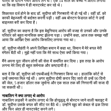
यात्रा के दौरान गंभीर आरोप लगे थे। एक 14 साल की बच्ची ने आरोप लगाया
था कि वह विमान में ही मास्टरबेट कर रहे थे।
शिकायत दर्ज होने के बाद डॉ. सुदीप्त की गिरफ्तारी भी हो गई थी। वहीं डॉ. को
काफी बेइज्जती भी बर्दाश्त करनी पड़ी। वहीं अब बोस्टन फेडरल कोर्ट ने उन्हें
बाइज्जत बरी कर दिया है।
डॉ. सुदीप्त का कहना है कि इस बेबुनियाद आरोप की वजह से उनको और उनके
परिवार को बहुत मानसिक कष्ट झेलना पड़ा। उन्होंने कहा, आज तक समझ नहीं
आया कि आखिर ऐसा आरोप किसलिए लगाया गया था।
डॉ. सुदीप्त मोहंती ने अपने लिखित बयान में कहा था, विमान में मेरे बगल मेरी
मंगेतर बैठी थी। मुझे नहीं पता कि मेरे साथ ऐसा क्यों किया गया।
मैंने अपना पूरा जीवन लोगों की सेवा में समर्पित कर दिया। इस तरह के आरोप
लगना मेरे लिए ही बहुत शर्मनाक और कष्टदायी है।
बता दें कि डॉ, सुदीप्त को एफबीआई ने गिरफ्तार किया था। हालांकि कोर्ट से
उन्हें जमानत मिल गई थी। अगर सुदीप्त दोषी करार दिए जाते तो उन्हें 90 दिनो
की जेल, 5 हजार डॉलर तक जुर्माना और एक साल तक की निगरानी की सजा दी
जा सकती थी।
नाबालिग ने क्या लगाए थे आरोप
नाबालिग लड़की ने आरोप लगाए थे कि होनूलूलू से बोस्टन जाने वाली फ्लाइट में
डॉ. सुदीप्त उसके बगल की सीट पर बैठे थे। उन्होंने खुद को कंबल से ढक लिया
और फिर अंदर ही मास्टरबेट करने लगे।