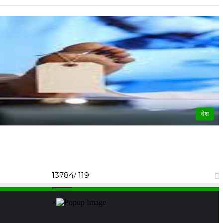
देश
13784/ 119