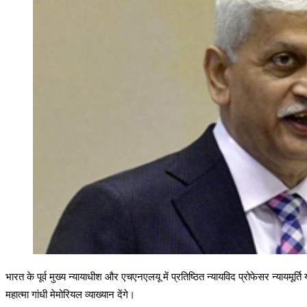
भारत के पूर्व मुख्य न्यायाधीश और एचएनएलयू में प्रतिष्ठित न्यायविद प्रोफेसर न्यायमूर्त
महात्मा गांधी मेमोरियल व्याख्यान देंगे।