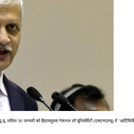
ि यू.यू. ललित 30 जनवरी को हिदायतुल्ला नेशनल लॉ यूनिवर्सिटी (एचएनएलयू) में ’आर्टिफिशियल