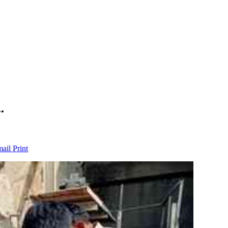
…
mail
Print