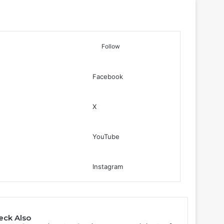
Follow
Facebook
Log In
Sidebar
Search for
X
YouTube
Instagram
eck Also