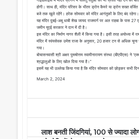
होगी। साथ ही, मंदिर परिसर के भीतर ड्रोन कैमरे या ड्रोन सख्त वर्जित
बजे तक खुले रहेंगे। हरेक सोमवार को मंदिर आगंतुकों के लिए बंद रहेगा।
यह मंदिर दुबई-अबू धाबी शेख जायद राजमार्ग पर अल राहबा के पास 27 एक
जमीन यूएई सरकार ने दान में दी है।
इस मंदिर का निर्माण नागर शैली में किया गया है। इसी तरह अयोध्या में रा
मंदिर में स्वंयसेवक उमेश राजा के अनुसार, 20 हजार टन से अधिक चूना प
गया।
बोचासनवासी श्री अक्षर पुरूषोत्तम स्वामीनारायण संस्था (बीएपीएस) ने ‘एक
श्रद्धालुओं के लिए खोल दिया गया है।’’
इसमें यह भी उल्लेख किया गया है कि मंदिर सोमवार को छोड़कर सभी दि
March 2, 2024
F
X
M
M
W
T
S
P
a
e
e
h
e
h
r
c
s
s
a
l
a
i
e
s
s
t
e
r
n
b
e
e
s
g
e
t
o
n
n
A
r
v
o
g
g
p
a
i
लाश बनती जिंदगियां, 100 से ज्यादा लोग
k
e
e
p
m
a
r
r
E