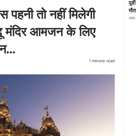
पूर
C
l
ेस पहनी तो नहीं मिलेगी
मौत
o
July
s
न्दू मंदिर आमजन के लिए
e
बैन…
1 minute read