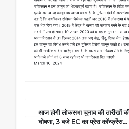
पाकिस्तान ने इस कानून को भेदभावपूर्ण बताया है। पाकिस्तान के विदेश म
इसके अलावा यह कानून यह धारणा बनाता है कि मुस्लिम देशों में अल्पसंख्
बता दें कि नागरिकता संशोधन विधेयक पहली बार 2016 में लोकसभा में
पास भेज दिया गया। 2019 में केंद्र में भाजपा की सरकार बनने के बा
सदनों में पास हो गया। 10 जनवरी 2020 को ही यह कानून बन गया था हा
अफगानिस्तान से 31 दिसंबर 2014 तक आए बौद्ध, हिंदू, सिख जैन, ईसा
इस कानून का विरोध करने वाले इस मुस्लिम विरोधी कानून बताते हैं। उन
को भी नागरिकता देनी चाहिए। बता दें कि भारतीय नागरिकता लेने के लि
आने वाले लोगों को 6 साल रहने पर भी नागरिकता मिल जाएगी।
March 16, 2024
F
X
M
M
W
T
S
P
a
e
e
h
e
h
r
c
s
s
a
l
a
i
e
s
s
t
e
r
n
b
e
e
s
g
e
t
o
n
n
A
r
v
o
g
g
p
a
i
आज होगी लोकसभा चुनाव की तारीखों क
k
e
e
p
m
a
r
r
E
घोषणा, 3 बजे EC का प्रेस कॉन्फ्रेंस...
m