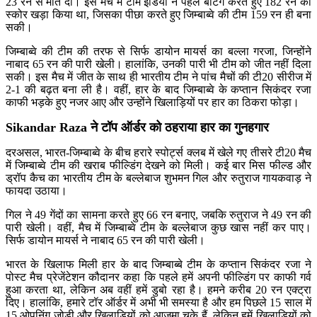
23 रन से मात दी। इस मैच में टीम इंडिया ने पहले बैटिंग करते हुए 182 रन का
स्कोर खड़ा किया था, जिसका पीछा करते हुए जिम्बाब्वे की टीम 159 रन ही बना
सकी।
जिम्बाब्वे की टीम की तरफ से सिर्फ डायोन मायर्स का बल्ला गरजा, जिन्होंने
नाबाद 65 रन की पारी खेली। हालांकि, उनकी पारी भी टीम को जीत नहीं दिला
सकी। इस मैच में जीत के साथ ही भारतीय टीम ने पांच मैचों की टी20 सीरीज में
2-1 की बढ़त बना ली है। वहीं, हार के बाद जिम्बाब्वे के कप्तान सिकंदर रजा
काफी भड़के हुए नजर आए और उन्होंने खिलाड़ियों पर हार का ठिकरा फोड़ा।
Sikandar Raza ने टॉप ऑर्डर को ठहराया हार का गुनहगार
दरअसल, भारत-जिम्बाब्वे के बीच हरारे स्पोर्ट्स क्लब में खेले गए तीसरे टी20 मैच
में जिम्बाब्वे टीम की खराब फील्डिंग देखने को मिली। कई बार मिस फील्ड और
ड्रॉप कैच का भारतीय टीम के बल्लेबाज शुभमन गिल और रुतुराज गायकवाड़ ने
फायदा उठाया।
गिल ने 49 गेंदों का सामना करते हुए 66 रन बनाए, जबकि रुतुराज ने 49 रन की
पारी खेली। वहीं, मैच में जिम्बाब्वे टीम के बल्लेबाज कुछ खास नहीं कर पाए।
सिर्फ डायोन मायर्स ने नाबाद 65 रन की पारी खेली।
भारत के खिलाफ मिली हार के बाद जिम्बाब्बे टीम के कप्तान सिकंदर रजा ने
पोस्ट मैच प्रेजेंटेशन कौदानर कहा कि पहले हमें अपनी फील्डिंग पर काफी गर्व
हुआ करता था, लेकिन अब वहीं हमें डुबो रहा है। हमने करीब 20 रन एक्ट्रा
दिए। हालांकि, हमारे टॉर ऑर्डर में अभी भी समस्या है और हम पिछले 15 साल में
15 ओपनिंग जोड़ी और खिलाड़ियों को आजमा चुके हैं, लेकिन हमें खिलाड़ियों को